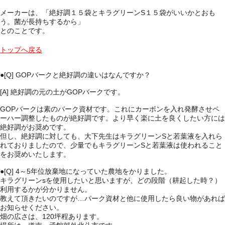
メーカーは、「絶好調１５袋とキラグリーンS１５袋がいいかとおも
う。菌が長持ちするから」
とのことです。
トップへ戻る
●[Q]
GOPバークと絶好調の違いはなんですか？
[A] 絶好調の元の土がGOPバークです。
GOPバークは素のバーク資材です。これにカーボンを入れ発酵させペ
ーハー調整したものが絶好調です。より早く楽に土を良くしたい方には
絶好調がお奨めです。
但し、絶好調に対しても、大下先生はキラグリーンSと若葉液を入れら
れておりましたので、少量でもキラグリーンSと若葉液は使われること
をお奨めいたします。
●[Q]
4～5年位放棄地になっていた農地をかりました。
キラグリーンsを使用したいと思いますが、どの段階（耕起した時？）
利用するかが分かりません。
教えて頂きたいのですが…パーク資材と他に使用したら良い物があれば
お知らせください。
畑の広さは、120坪程あります。