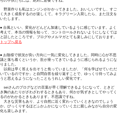
らの子供たちには、絶対に必要ですね。
野菜作りも私はエンジンがかかってきました。おいしいですし、すご
く大きく成長するのが楽しくて。キラグリーン入荷したら、また注文を
いたします。
● 台風といい、変化がどんどん加速しているように感じています。よく
考えて、本当の情報を知って、コントロールされないようにしなくては
と話したところです。ブログやメルマガとても楽しみにしております。
トップへ戻る
● お陰様で状況が良い方向に一気に変化してきました。同時に心が不思
議と落ち着くというか、肚が座ってきているように感じられるようにな
りました。
以前は早く答えを出そうと焦っていましたが、「何を学ばせていただ
いているのですか」と自問自答を繰り返すことで、ゆっくり待ってみよ
うと思えるようになったこともうれしい変化です。
seiさんのブログなどの言葉が早く理解できるようになって、ときど
き胸のあたりがざわざわするときもあり、何かが気ずきとしてやってく
るのがわかるときもあります。不思議ですね。
大きな災害もあり、より自然に近く変わっていくときなのでしょう
か。びっくりするほどふかふかになっていく土に親しみながら自分の変
化も楽しみます。