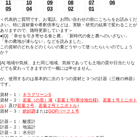
11
10
09
08
07
06
05
04
03
02
01
＜代表的ご質問です。お電話、お問い合わせの前にこちらをお読みくだ
さい。特に資材量や希釈倍率などは、実験・研究の結果で変わることが
ありますので、随時更新しています＞
●[Q]
「幸せを引き寄せる食と農」「新時代の食と農へのいざない」
「冬の農地が凍らない」などを読みました。
この資材のどれをどのくらいの量どうやって使ったらいいのでしょう
か？
[A] 地域や気候、また同じ地域、気候であっても土地の質や日当たりな
どでも変わってきますので一概には申せません。
が、使用するのは基本的に次の３つの資材と３つの計器（三種の神器）
です。
資材－１：
キラグリーンS
資材－２：
若葉（の里）液
（
若葉１号(寒冷地仕様)
、
若葉１号ミニボト
ル
）及び
若葉２号
、
若葉２号ミニボトル
）
資材－３：
絶好調
または
GOPバーク１号
計器－１： 酸度計
計器－２： 地温計
計器－３： 水分計