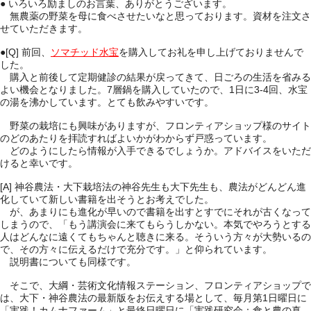
● いろいろ励ましのお言葉、ありがとうございます。
無農薬の野菜を母に食べさせたいなと思っております。資材を注文さ
せていただきます。
●[Q]
前回、
ソマチッド水宝
を購入してお礼を申し上げておりませんで
した。
購入と前後して定期健診の結果が戻ってきて、日ごろの生活を省みる
よい機会となりました。7層鍋を購入していたので、1日に3-4回、水宝
の湯を沸かしています。とても飲みやすいです。
野菜の栽培にも興味がありますが、フロンティアショップ様のサイト
のどのあたりを拝読すればよいかがわからず戸惑っています。
どのようにしたら情報が入手できるでしょうか。アドバイスをいただ
けると幸いです。
[A] 神谷農法・大下栽培法の神谷先生も大下先生も、農法がどんどん進
化していて新しい書籍を出そうとお考えでした。
が、あまりにも進化が早いので書籍を出すとすでにそれが古くなって
しまうので、「もう講演会に来てもらうしかない。本気でやろうとする
人はどんなに遠くてもちゃんと聴きに来る。そういう方々が大勢いるの
で、その方々に伝えるだけで充分です。」と仰られています。
説明書についても同様です。
そこで、大綱・芸術文化情報ステーション、フロンティアショップで
は、大下・神谷農法の最新版をお伝えする場として、毎月第1日曜日に
「実践！カムナファーム」と最終日曜日に「実践研究会：食と農の真