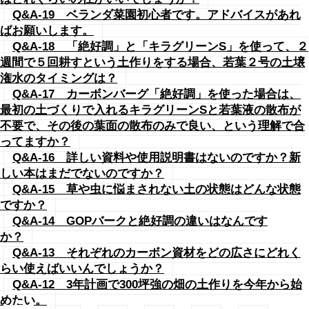
Q&A-19 ベランダ菜園初心者です。アドバイスがあれ
ばお願いします。
Q&A-18 「絶好調」と「キラグリーンS」を使って、２
週間で５回耕すという土作りをする場合、若葉２号の土壌
潅水のタイミングは？
Q&A-17 カーボンバーグ「絶好調」を使った場合は、
最初の土づくりで入れるキラグリーンSと若葉液の散布が
不要で、その後の葉面の散布のみで良い、という理解で合
ってますか？
Q&A-16 詳しい資料や使用説明書はないのですか？新
しい本はまだでないのですか？
Q&A-15 草や虫に悩まされない土の状態はどんな状態
ですか？
Q&A-14 GOPバークと絶好調の違いはなんです
か？
Q&A-13 それぞれのカーボン資材をどの広さにどれく
らい使えばいいんでしょうか？
Q&A-12 3年計画で300坪強の畑の土作りを今年から始
めたい。