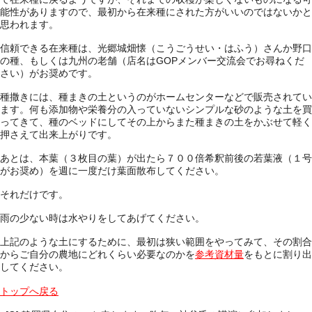
能性がありますので、最初から在来種にされた方がいいのではないかと
思われます。
信頼できる在来種は、光郷城畑懐（こうごうせい・はふう）さんか野口
の種、もしくは九州の老舗（店名はGOPメンバー交流会でお尋ねくだ
さい）がお奨めです。
種撒きには、種まきの土というのがホームセンターなどで販売されてい
ます。何も添加物や栄養分の入っていないシンプルな砂のような土を買
ってきて、種のベッドにしてその上からまた種まきの土をかぶせて軽く
押さえて出来上がりです。
あとは、本葉（３枚目の葉）が出たら７００倍希釈前後の若葉液（１号
がお奨め）を週に一度だけ葉面散布してください。
それだけです。
雨の少ない時は水やりをしてあげてください。
上記のような土にするために、最初は狭い範囲をやってみて、その割合
からご自分の農地にどれくらい必要なのかを
参考資材量
をもとに割り出
してください。
トップへ戻る