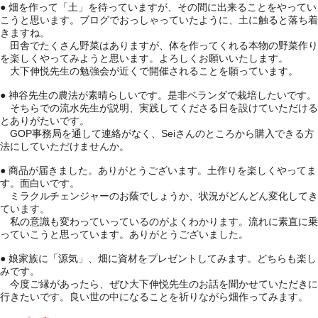
● 畑を作って「土」を待っていますが、その間に出来ることをやってい
こうと思います。ブログでおっしゃっていたように、土に触ると落ち着
きますね。
田舎でたくさん野菜はありますが、体を作ってくれる本物の野菜作り
を楽しくやってみようと思います。よろしくお願いいたします。
大下伸悦先生の勉強会が近くで開催されることを願っています。
● 神谷先生の農法が素晴らしいです。是非ベランダで栽培したいです。
そちらでの流水先生が説明、実践してくださる日を設けていただける
とありがたいです。
GOP事務局を通して連絡がなく、Seiさんのところから購入できる方
法にしていただけませんか。
● 商品が届きました。ありがとうございます。土作りを楽しくやってま
す。面白いです。
ミラクルチェンジャーのお蔭でしょうか、状況がどんどん変化してき
ています。
私の意識も変わっていっているのがよくわかります。流れに素直に乗
っていこうと思っています。ありがとうございました。
● 娘家族に「源気」、畑に資材をプレゼントしてみます。どちらも楽し
みです。
今度ご縁があったら、ぜひ大下伸悦先生のお話を聞かせていただきに
行きたいです。良い世の中になることを祈りながら畑作ってみます。