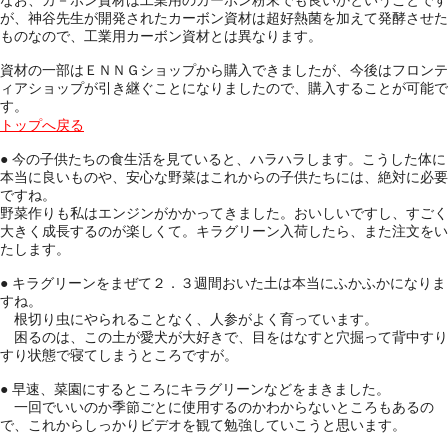
が、神谷先生が開発されたカーボン資材は超好熱菌を加えて発酵させた
ものなので、工業用カーボン資材とは異なります。
資材の一部はＥＮＮＧショップから購入できましたが、今後はフロンテ
ィアショップが引き継ぐことになりましたので、購入することが可能で
す。
トップへ戻る
● 今の子供たちの食生活を見ていると、ハラハラします。こうした体に
本当に良いものや、安心な野菜はこれからの子供たちには、絶対に必要
ですね。
野菜作りも私はエンジンがかかってきました。おいしいですし、すごく
大きく成長するのが楽しくて。キラグリーン入荷したら、また注文をい
たします。
● キラグリーンをまぜて２．３週間おいた土は本当にふかふかになりま
すね。
根切り虫にやられることなく、人参がよく育っています。
困るのは、この土が愛犬が大好きで、目をはなすと穴掘って背中すり
すり状態で寝てしまうところですが。
● 早速、菜園にするところにキラグリーンなどをまきました。
一回でいいのか季節ごとに使用するのかわからないところもあるの
で、これからしっかりビデオを観て勉強していこうと思います。