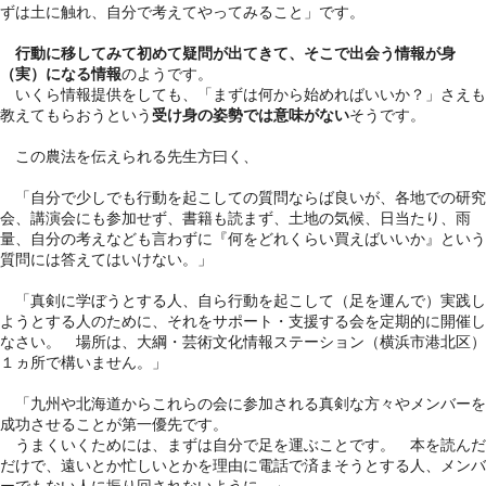
ずは土に触れ、自分で考えてやってみること」です。
行動に移してみて初めて疑問が出てきて、そこで出会う情報が身
（実）になる情報
のようです。
いくら情報提供をしても、
「まずは何から始めればいいか？」さえも
教えてもらおうという
受け身の姿勢では意味がない
そうです。
この農法を伝えられる先生方曰く、
「自分で少しでも行動を起こしての質問ならば良いが、
各地での研究
会、講演会にも参加せず、書籍も読まず、土地の気候、日当たり、雨
量、自分の考えなども言わずに『何をどれくらい買えばいいか』という
質問には答えてはいけない。
」
「
真剣に学ぼうとする人、自ら行動を
起こして（足を運んで）
実践し
ようとする人
のために、それを
サポート・支援する会を定期的に開催
し
なさい。 場所は、大綱・芸術文化情報ステーション（横浜市港北区）
１ヵ所で構いません。」
「九州や北海道からこれらの
会に参加される真剣な方々やメンバーを
成功させることが第一優先
です。
うまくいくためには、
まずは自分で足を運ぶこと
です。 本を読んだ
だけで、遠いとか忙しいとかを理由に電話で済まそうとする人、メンバ
ーでもない人に振り回されないように。」