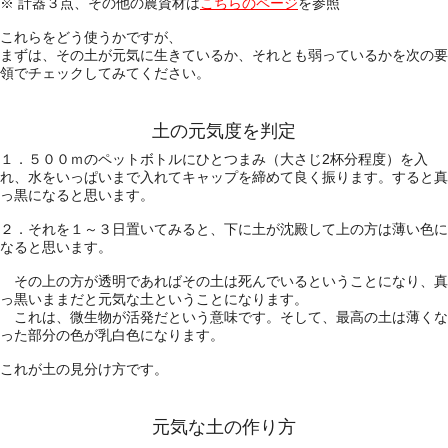
※ 計器３点、その他の農資材は
こちらのページ
を参照
これらをどう使うかですが、
まずは、その土が元気に生きているか、それとも弱っているかを次の要
領でチェックしてみてください。
土の元気度を判定
１．５００ｍのペットボトルにひとつまみ（大さじ2杯分程度）を入
れ、水をいっぱいまで入れてキャップを締めて良く振ります。すると真
っ黒になると思います。
２．それを１～３日置いてみると、下に土が沈殿して上の方は薄い色に
なると思います。
その上の方が透明であればその土は死んでいるということになり、真
っ黒いままだと元気な土ということになります。
これは、微生物が活発だという意味です。そして、最高の土は薄くな
った部分の色が乳白色になります。
これが土の見分け方です。
元気な土の作り方