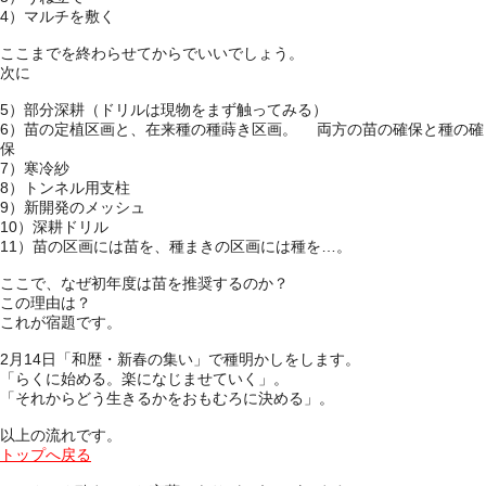
4）マルチを敷く
ここまでを終わらせてからでいいでしょう。
次に
5）部分深耕（ドリルは現物をまず触ってみる）
6）苗の定植区画と、在来種の種蒔き区画。 両方の苗の確保と種の確
保
7）寒冷紗
8）トンネル用支柱
9）新開発のメッシュ
10）深耕ドリル
11）苗の区画には苗を、種まきの区画には種を…。
ここで、なぜ初年度は苗を推奨するのか？
この理由は？
これが宿題です。
2月14日「和歴・新春の集い」で種明かしをします。
「らくに始める。楽になじませていく」。
「それからどう生きるかをおもむろに決める」。
以上の流れです。
トップへ戻る