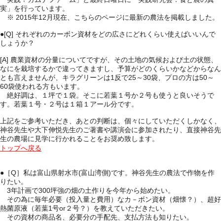
実」を行っています。
※ 2015年12月現在、こちらのページに最新の農法を掲載しました。
●[Q]
それぞれのカーボン資材をどの広さにどれくらい使えばいいんで
しょうか？
[A] 農業資材の分量についてですが、その土地の気候および土の状態、
なにを栽培するかで違ってきますし、予算がどのくらいかなどからなん
とも言えませんが、キラグリーンは1反で25～30袋、プロの方は50～
60袋使われる方もいます。
絶好調は、１坪で１袋。そこに若葉１号か２号も使うと良いそうで
す。若葉１号・２号は１箱１アール分です。
上記をご参考いただき、あとの判断は、個々にしていただくしかなく、
神谷先生や大下伸悦先生のご著書や講演会に参加されたり、直接神谷先
生の農場に見学に行かれることをお奨め致します。
トップへ戻る
●［Q］
私は富山県射水市(富山湾側)です。神谷先生の農法で作物を作
りたい。
3年計画で300坪強の畑の土作りを今年から始めたい。
その為に毎年必要（投入量と費用）なカ－ボン資材（畑懐？）、超好
熱菌原液（若葉1号or２号？）を教えていただきたい。
その資材の商品名、必要分の手配先、支払方法も知りたい。