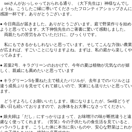
seiさんがおっしゃっておられる通り、（大下先生は）神様なんでし
ょうね。こうしたご縁に導いてくださったフロンティアショップさんに
感謝一杯です。ありがとうございます。
● 今日商品が届きました。ありがとうございます。庭で野菜作りを始め
ようと思っています。大下伸悦先生のご著書に驚いて感動しました。
両親たちの苦労をみていただけに、びっくりです。
私にもできるかもしれないと思っています。そしてこんな力強い農業
が広まれば、すごいことになりますよね。まずは、私の庭から楽しくや
ってみます。
● 若葉2号、キラグリーンのおかげで、今年の夏は植物が元気なのが嬉
しく、親戚にも薦めたいと思っています
● キラグリーンSを重ねた土で植えたバジルが、去年までのバジルとは
違う成長ぶりを見せてくれて嬉しいので、実家にも送りたいと思ってい
ます。
どうぞよろしくお願いいたします。後になりましたが、Sei様どうぞ
暑い日も続いておりますので、お身体をお大事になさってください。
● 娘夫婦は「だし」にすっかりはまって、お味噌汁の味が断然違うと遠
慮なく使ってくれます。（苦笑）今の子供たちの食生活を見ていると、
ハラハラします。こうした体に本当に良いものや、安心な野菜はこれか