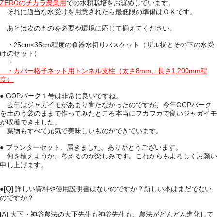
ZEROのチカラ農業用
での水耕栽培をお奨めしています。
それに適当な水受けを用意されたら最低限の準備はＯＫです。
あとは次のものを必要や環境に応じて揃えてください。
・25cm×35cm程度の食器水切りバスケット（ザル状とその下の水受
けのセット）
・
・カバー格子ネット用トンネル支柱（太さ8mm、長さ1,200mm程
度）
● GOPバーク１号は非常に良いですね。
去年はジャガイモがあまり育たなかったのですが、今年GOPバーク
を土のう袋のままで作ってみたところ本当にフカフカで良いジャガイモ
が収穫できました。
葉物もすべて元気で美味しいものができています。
● プランターセット、届きました。ありがとうございます。
何を植えようか、考えるのが楽しみです。これからもよろしくお願い
申し上げます。
●[Q]
詳しい資料や使用説明書はないのですか？新しい本はまだでない
のですか？
[A] 大下・神谷農法の大下先生も神谷先生も、農法がどんどん進化して