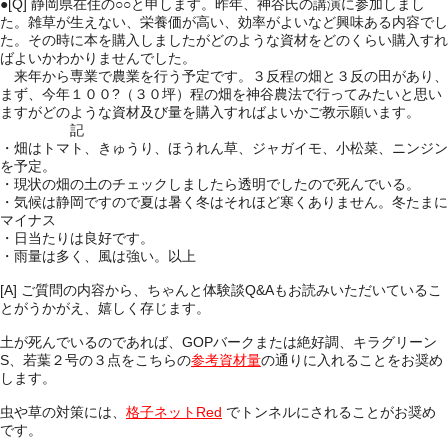
●[Q]
静岡県在住の○○と申します。昨年、神谷氏の講演に参加しまし
た。雑草が生えない、栄養価が高い、効率がよいなど興味ある内容でし
た。その時に本を購入しましたがどのような資材をどのくらい購入すれ
ばよいかわかりませんでした。
来年から専業で農業を行う予定です。３反程の畑と３反の田があり、
まず、今年１００?（３０坪）程の畑を神谷農法で行ってみたいと思い
ますがどのような資材及び量を購入すればよいかご教示願います。
記
・畑はトマト、きゅうり、ほうれん草、ジャガイモ、小松菜、ニンジン
を予定。
・現状の畑の土のチェックしましたら透明でしたので死んでいる。
・気候は静岡ですので夏は暑く冬はそれほど寒くありません。冬たまに
マイナス
・日当たりは良好です。
・雨量は多く、風は強い。以上
[A] ご質問の内容から、ちゃんと体験談Q&Aもお読みいただいているこ
とがうかがえ、嬉しく存じます。
土が死んでいるのであれば、GOPバークまたは絶好調、キラグリーン
S、若葉２号の３点をこちらの
参考資材量
の通りに入れることをお奨め
します。
虫や草の対策には、
格子ネットRed
でトンネルにされることがお奨め
です。