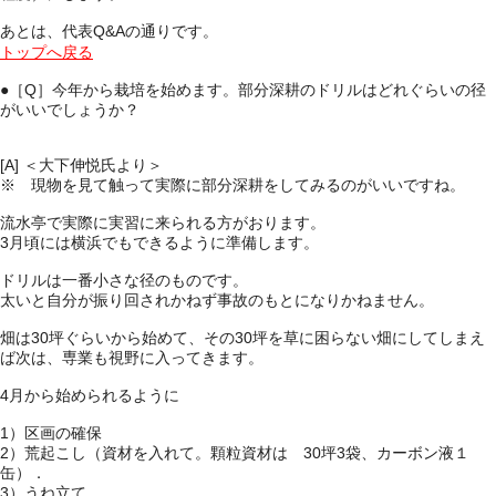
あとは、代表Q&Aの通りです。
トップへ戻る
●［Q］
今年から栽培を始めます。部分深耕のドリルはどれぐらいの径
がいいでしょうか？
[A] ＜大下伸悦氏より＞
※ 現物を見て触って実際に部分深耕をしてみるのがいいですね。
流水亭で実際に実習に来られる方がおります。
3月頃には横浜でもできるように準備します。
ドリルは一番小さな径のものです。
太いと自分が振り回されかねず事故のもとになりかねません。
畑は30坪ぐらいから始めて、その30坪を草に困らない畑にしてしまえ
ば次は、専業も視野に入ってきます。
4月から始められるように
1）区画の確保
2）荒起こし（資材を入れて。顆粒資材は 30坪3袋、カーボン液１
缶）．
3）うね立て