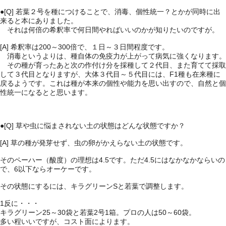
●[Q]
若葉２号を種につけることで、消毒、個性統一？とかが同時に出
来ると本にありました。
それは何倍の希釈率で何日間やればいいのかが知りたいのですが。
[A] 希釈率は200～300倍で、１日～３日間程度です。
消毒というよりは、種自体の免疫力が上がって病気に強くなります。
その種が育ったあと次の作付け分を採種して２代目、また育てて採取
して３代目となりますが、大体３代目～５代目には、F1種も在来種に
戻るようです。これは種が本来の個性や能力を思い出すので、自然と個
性統一になるとと思います。
●[Q]
草や虫に悩まされない土の状態はどんな状態ですか？
[A] 草の種が発芽せず、虫の卵がかえらない土の状態です。
そのペーハー（酸度）の理想は4.5です。ただ4.5にはなかなかならいの
で、6以下ならオーケーです。
その状態にするには、キラグリーンSと若葉で調整します。
1反に・・・
キラグリーン25～30袋と若葉2号1箱。プロの人は50～60袋。
多い程いいですが、コスト面によります。