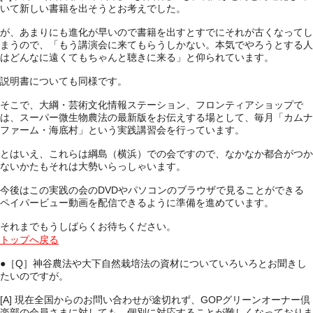
いて新しい書籍を出そうとお考えでした。
が、あまりにも進化が早いので書籍を出すとすでにそれが古くなってし
まうので、「もう講演会に来てもらうしかない。本気でやろうとする人
はどんなに遠くてもちゃんと聴きに来る」と仰られています。
説明書についても同様です。
そこで、大綱・芸術文化情報ステーション、フロンティアショップで
は、スーパー微生物農法の最新版をお伝えする場として、毎月「カムナ
ファーム・海底村」という実践講習会を行っています。
とはいえ、これらは綱島（横浜）での会ですので、なかなか都合がつか
ないかたもそれは大勢いらっしゃいます。
今後はこの実践の会のDVDやパソコンのブラウザで見ることができる
ペイパービュー動画を配信できるように準備を進めています。
それまでもうしばらくお待ちください。
トップへ戻る
●［Q］
神谷農法や大下自然栽培法の資材についていろいろとお聞きし
たいのですが。
[A] 現在全国からのお問い合わせが途切れず、GOPグリーンオーナー倶
楽部の会員さまに対しても、個別に対応することが難しくなっておりま