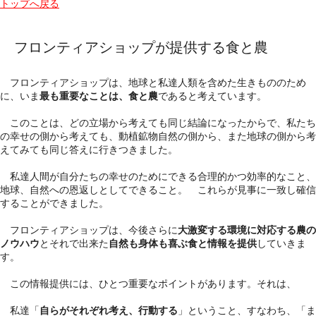
トップへ戻る
フロンティアショップが提供する食と農
フロンティアショップは、地球と私達人類を含めた生きもののため
に、いま
最も重要なことは、食と農
であると考えています。
このことは、
どの立場から考えても同じ結論
になったからで、私たち
の幸せの側から考えても、動植鉱物自然の側から、また地球の側から考
えてみても同じ答えに行きつきました。
私達人間が自分たちの幸せのためにできる合理的かつ効率的なこと、
地球、自然への恩返しとしてできること。
これらが見事に一致し確信
することができました。
フロンティアショップは、今後さらに
大激変する環境に対応する農の
ノウハウ
とそれで出来た
自然も身体も喜ぶ食と情報を提供
していきま
す。
この情報提供には、ひとつ重要なポイントがあります。それは、
私達「
自らがそれぞれ考え、行動する
」ということ、すなわち、「ま