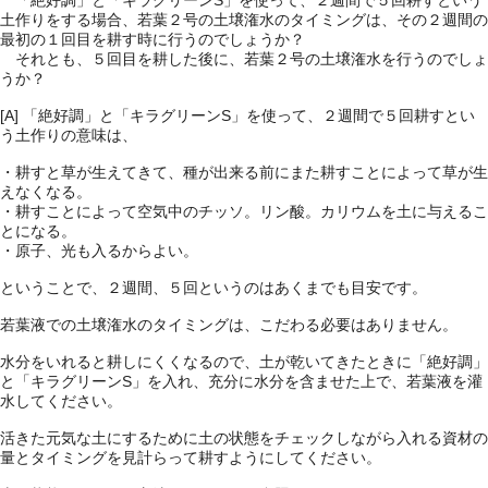
土作りをする場合、若葉２号の土壌潅水のタイミングは、その２週間の
最初の１回目を耕す時に行うのでしょうか？
それとも、５回目を耕した後に、若葉２号の土壌潅水を行うのでしょ
うか？
[A] 「絶好調」と「キラグリーンS」を使って、２週間で５回耕すとい
う土作りの意味は、
・耕すと草が生えてきて、種が出来る前にまた耕すことによって草が生
えなくなる。
・耕すことによって空気中のチッソ。リン酸。カリウムを土に与えるこ
とになる。
・原子、光も入るからよい。
ということで、２週間、５回というのはあくまでも目安です。
若葉液での土壌潅水のタイミングは、こだわる必要はありません。
水分をいれると耕しにくくなるので、土が乾いてきたときに「絶好調」
と「キラグリーンS」を入れ、充分に水分を含ませた上で、若葉液を灌
水してください。
活きた元気な土にするために土の状態をチェックしながら入れる資材の
量とタイミングを見計らって耕すようにしてください。