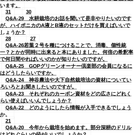
います。
31
30
Q&A-29 水耕栽培のお話を聞いて是非やりたいのです
が、ハイポニカのA液とB液のセットだけを買えばいいで
しょうか？
28
27
Q&A-26若葉２号を種につけることで、消毒、個性統
一？とかが同時に出来ると本にありました。何倍の希釈率
で何日間やればいいのかが知りたいのですが。
Q&A-25 GOPグリーンオーナー倶楽部の会員になるに
はどうしたらいですか。
Q&A-24 神谷農法や大下自然栽培法の資材についてい
ろいろとお聞きしたいのですが。
Q&A-23 それぞれのカーボン資材をどの広さにどれく
らい使えばいいんでしょうか？
Q&A-22 どのようにしたら情報が入手できるでしょう
か。
21
Q&A-20 今年から栽培を始めます。部分深耕のドリル
はどれぐらいの径がいいでしょうか？