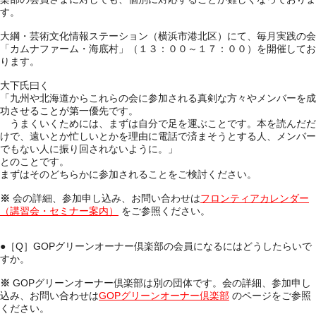
す。
大綱・芸術文化情報ステーション（横浜市港北区）にて、毎月実践の会
「カムナファーム・海底村」（１３：００～１７：００）を開催してお
ります。
大下氏曰く
「九州や北海道からこれらの会に参加される真剣な方々やメンバーを成
功させることが第一優先です。
うまくいくためには、まずは自分で足を運ぶことです。本を読んだだ
けで、遠いとか忙しいとかを理由に電話で済まそうとする人、メンバー
でもない人に振り回されないように。」
とのことです。
まずはそのどちらかに参加されることをご検討ください。
※
会の詳細、参加申し込み、お問い合わせは
フロンティアカレンダー
（講習会・セミナー案内）
をご参照ください。
●［Q］
GOPグリーンオーナー倶楽部の会員になるにはどうしたらいで
すか。
※
GOPグリーンオーナー倶楽部は別の団体です。会の詳細、参加申し
込み、お問い合わせは
GOPグリーンオーナー倶楽部
のページをご参照
ください。