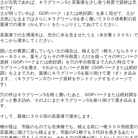
土が元気であれば、キラグリーンSと若葉液を少し使う程度で資材は充
分です。
土が弱っていれば、GOPバーク（または絶好調）を多く混ぜて、土が
元気になるまではさらにキラグリーンSを多く撒いて３００倍希釈の若
葉液での灌水（かんすい）をたっぷりとしてあげてください。
若葉液での土壌灌水は、充分に水を含ませたうえ（水分量１００％）で
そこから灌水してください。
固い土や農業に適していない土の場合は、植える穴（根モノなら６０ｃ
ｍ～８０ｃｍ、葉モノならその半分程度）だけを掘ってその中にバーク
資材（GOPバークまたは絶好調）を穴の半分程度まで入れた時点でキ
ラグリーンSを撒き、それからまたバーク資材（GOPバークまたは絶好
調）を上まで入れ、最後にキラグリーンSを振り掛けて漉（す）き込み
ます。（キラグリーンSでバーク資材をサンドイッチするイメージで
す）
穴の外はキラグリーンSを軽く撒いたあと、GOPバークまたは絶好調を
ざっと敷き詰め、その上にまたキラグリーンSを振り掛けて漉き込みま
す。
そして、最後に３００倍の若葉液で灌水します。
種や苗は、市販のものでも在来種でも、植える前に一晩５００倍程度の
若葉液に漬けてから植えます。市販のF1種でも３代目を過ぎるあたり
で在来種に戻るようですが、それまでの収穫が楽しくないものになる可