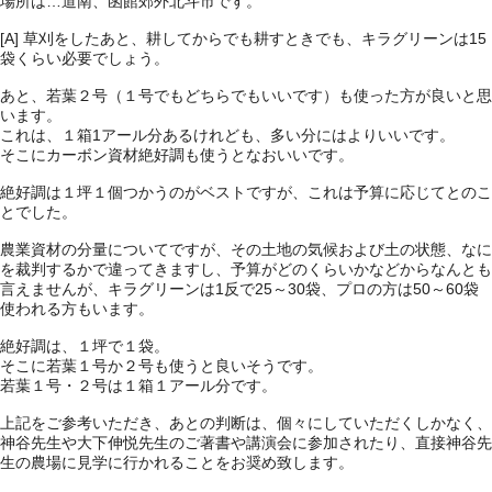
場所は…道南、函館郊外北斗市です。
[A] 草刈をしたあと、耕してからでも耕すときでも、キラグリーンは15
袋くらい必要でしょう。
あと、若葉２号（１号でもどちらでもいいです）も使った方が良いと思
います。
これは、１箱1アール分あるけれども、多い分にはよりいいです。
そこにカーボン資材絶好調も使うとなおいいです。
絶好調は１坪１個つかうのがベストですが、これは予算に応じてとのこ
とでした。
農業資材の分量についてですが、その土地の気候および土の状態、なに
を裁判するかで違ってきますし、予算がどのくらいかなどからなんとも
言えませんが、キラグリーンは1反で25～30袋、プロの方は50～60袋
使われる方もいます。
絶好調は、１坪で１袋。
そこに若葉１号か２号も使うと良いそうです。
若葉１号・２号は１箱１アール分です。
上記をご参考いただき、あとの判断は、個々にしていただくしかなく、
神谷先生や大下伸悦先生のご著書や講演会に参加されたり、直接神谷先
生の農場に見学に行かれることをお奨め致します。