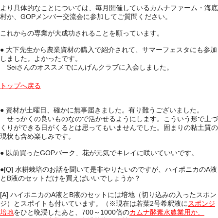
より具体的なことについては、毎月開催しているカムナファーム・海底
村か、GOPメンバー交流会に参加してご質問ください。
これからの専業が大成功されることを願っています。
● 大下先生から農業資材の購入で紹介されて、サマーフェスタにも参加
しました。よかったです。
Seiさんのオススメでにんげんクラブに入会しました。
トップへ戻る
● 資材が土曜日、確かに無事届きました。有り難うございました。
せっかくの良いものなので活かせるようにします。こういう形で土づ
くりができる日がくるとは思ってもいませんでした。固まりの粘土質の
現状も含め楽しみです。
● 以前買ったGOPバーク、花が元気でキレイに咲いていいです。
●[Q]
水耕栽培のお話を聞いて是非やりたいのですが、ハイポニカのA液
とB液のセットだけを買えばいいでしょうか？
[A] ハイポニカのA液とB液のセットには培地（切り込みの入ったスポン
ジ）とスポイトも付いています。（※現在は若葉2号希釈液に
スポンジ
培地
をひと晩浸したあと、700～1000倍の
カムナ酵素水農業用か、