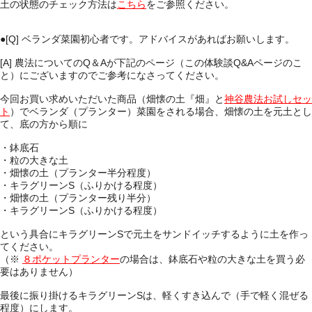
土の状態のチェック方法は
こちら
をご参照ください。
●[Q]
ベランダ菜園初心者です。アドバイスがあればお願いします。
[A] 農法についてのQ＆Aが下記のページ（この体験談Q&Aページのこ
と）にございますのでご参考になさってください。
今回お買い求めいただいた商品（畑懐の土『畑』と
神谷農法お試しセッ
ト
）でベランダ（プランター）菜園をされる場合、畑懐の土を元土とし
て、底の方から順に
・鉢底石
・粒の大きな土
・畑懐の土（プランター半分程度）
・キラグリーンS（ふりかける程度）
・畑懐の土（プランター残り半分）
・キラグリーンS（ふりかける程度）
という具合にキラグリーンSで元土をサンドイッチするように土を作っ
てください。
（※
８ポケットプランター
の場合は、鉢底石や粒の大きな土を買う必
要はありません）
最後に振り掛けるキラグリーンSは、軽くすき込んで（手で軽く混ぜる
程度）にします。