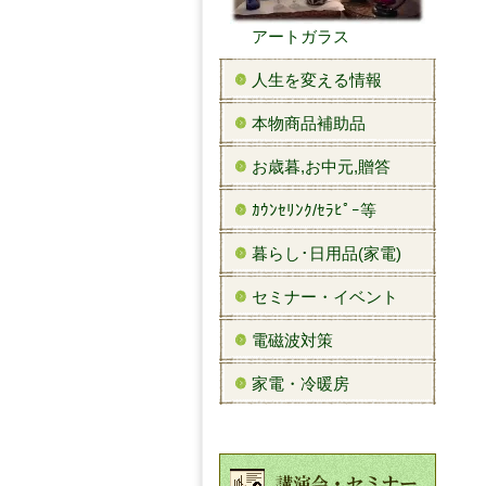
アートガラス
人生を変える情報
本物商品補助品
お歳暮,お中元,贈答
ｶｳﾝｾﾘﾝｸ/ｾﾗﾋﾟｰ等
暮らし･日用品(家電)
セミナー・イベント
電磁波対策
家電・冷暖房