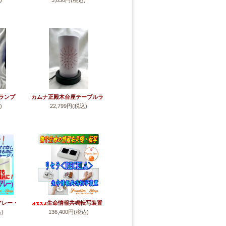
)
3,850円(税込)
ランプ
カムナ正殿木台座テーブルラ
)
22,799円(税込)
セット
ンプ(円筒型)
アレー・
生命情報共鳴転写装置
込)
136,400円(税込)
【キャン
『リセラ』【キャンペーン】
ル】