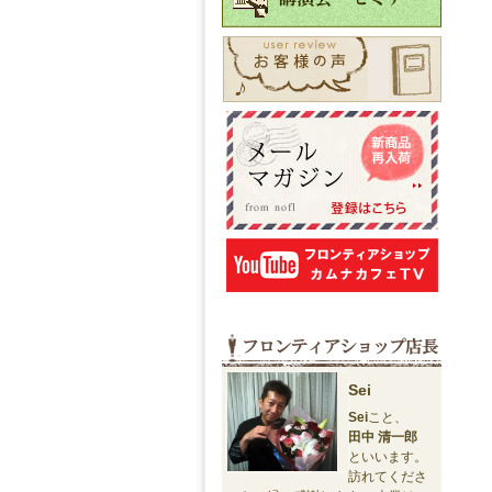
Sei
Sei
こと、
田中 清一郎
といいます。
訪れてくださ