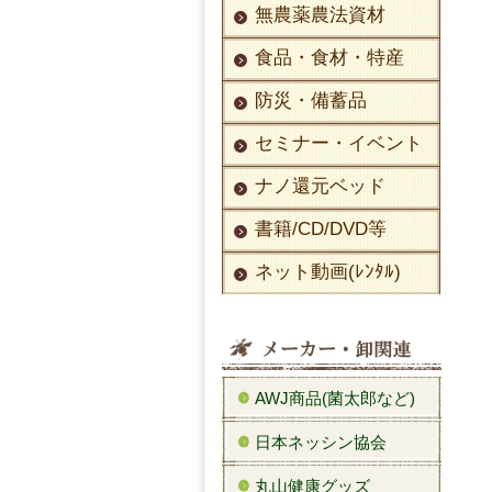
無農薬農法資材
食品・食材・特産
防災・備蓄品
セミナー・イベント
ナノ還元ベッド
書籍/CD/DVD等
ネット動画(ﾚﾝﾀﾙ)
AWJ商品(菌太郎など)
日本ネッシン協会
丸山健康グッズ