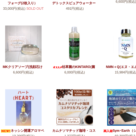
6,600円(税込
カード)(カタカムナ
フォーグ(2枚入り）
デトックスピュアウォーター
33,000円(税込)
SOLD OUT
491円(税込)
霊、第五首、六首、
【ショップオリジナルカムナ
電子水】
MKクリアソープ(洗顔石け
枯草菌のKINTARO(菌
NMN＋Q(エヌ・エ
6,600円(税込)
6,000円(税込)
15,984円(税込
ん)
太郎)
ヌ・プラス・キュ
ネッシン開運アロマペ
カムナソマチッド珈琲・コス
Sym･Earth