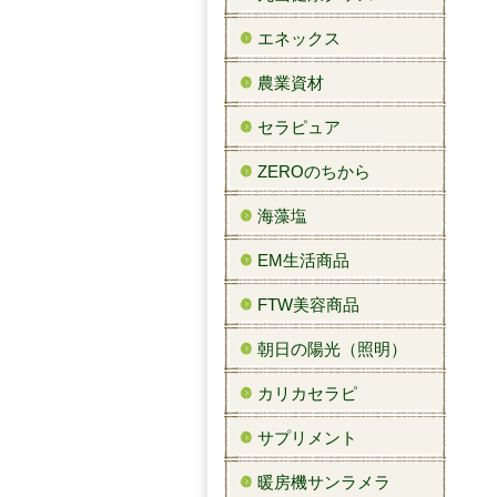
エネックス
農業資材
セラピュア
ZEROのちから
海藻塩
EM生活商品
FTW美容商品
朝日の陽光（照明）
カリカセラピ
サプリメント
暖房機サンラメラ