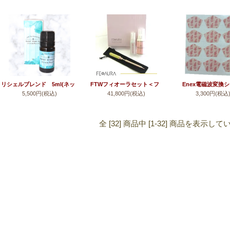
リシェルブレンド 5ml(ネッ
FTWフィオーラセット＜フ
Enex電磁波変換
5,500円(税込)
41,800円(税込)
3,300円(税込
シンアロマブレンド)＜アロ
ィオーラ＞
RIRI・レッド（エネ
マ＞
リリー家電携帯用・1
り）
全 [32] 商品中 [1-32] 商品を表示し