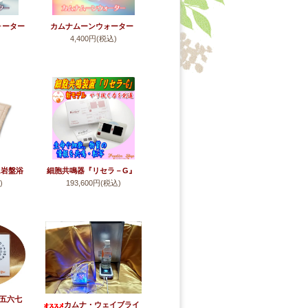
ォーター
カムナムーンウォーター
)
4,400円(税込)
ム岩盤浴
細胞共鳴器『リセラ－G』
)
193,600円(税込)
(はだ)
【キャンペーン】
(五六七
カムナ・ウェイブライ