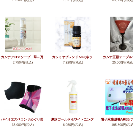
13,200円(税込)
1,377円(税込)
69,300円(税込
ンダント2026
タリカブレンド
ース）
(焙煎コーヒー豆/粉)
カムナアロマソープ・華～万
カシミヤブレンド 5ml(ネッ
カムナ正殿テーブル
2,750円(税込)
7,920円(税込)
25,500円(税込
能液体石鹸(せっけん)＜アロ
シンアロマブレンド)＜アロ
(円錐型)真鍮ベース
マ＞
マ＞
バイオエスペランサめぐり美
摩訶ゴールドホワイトニング
電子水生成機AREE(
33,000円(税込)
6,050円(税込)
195,800円(税
チャージャー(バイオラバー)
ローション【医薬部外品】
ファミリーセット)
ペーン】【セー