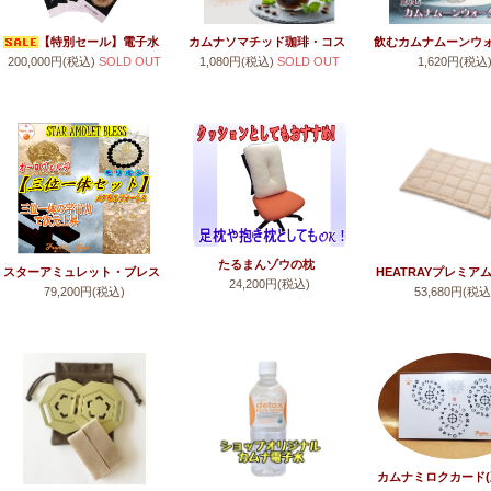
【特別セール】電子水
カムナソマチッド珈琲・コス
飲むカムナムーンウ
200,000円(税込)
SOLD OUT
1,080円(税込)
SOLD OUT
1,620円(税込
生成器 電吉バンバン【キャ
タリカ for アイス
ンペーン】
(焙煎コーヒー豆/粉)
たるまんゾウの枕
スターアミュレット・ブレス
HEATRAYプレミア
24,200円(税込)
79,200円(税込)
53,680円(税込
(STAR AMULET BLESS)
肌掛布団(シングル、肌
ブレスレット(BRACELET)
掛け)
カムナミロクカード