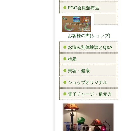
FGC会員頒布品
お客様の声(ショップ)
お悩み別体験談とQ&A
特産
美容・健康
ショップオリジナル
電子チャージ・還元力