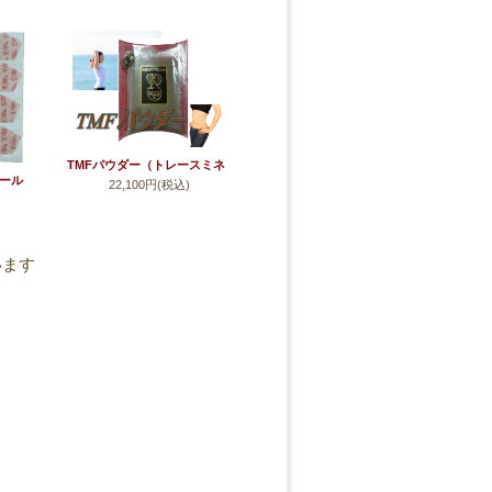
TMFパウダー（トレースミネ
シール
22,100円(税込)
ラルファテライザー）120g
)
ックス・
2枚入
ています