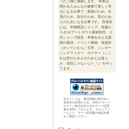
ったご縁に感謝します。 本業は、
関わる人みんなが健康で美しく幸
せになる仕事で、家族のため、社
員のため、自分のため、世のため
人のためになる仕事です。 具体的
には、本物商品ショップ、色被(い
ろき)せアートガラス素材卸売、小
売ショップ経営、本物を伝える講
師の講演・イベント開催、海底村
（かいていむら）主宰、シンガー
ソングライター、ボクサー（←こ
れは世のため人のためとは違う
か、現役じゃないし(~_~;）をやっ
てます。
当サイトでは、通信情報の暗号化と
実在性の証明のため、GMOグローバ
ルサイン株式会社のSSLサーバ証明
書を使用しております。 セキュアシ
ールより、サーバ証明書の検証結果
をご確認ください。