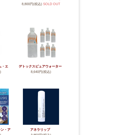
)
ウタヒ形
8,800円(税込)
SOLD OUT
ズバリアー
七首)
(数霊REIWA専用・波動増幅
転写バリアー)
ム・エ
デトックスピュアウォーター
)
8,640円(税込)
ー)
（シン・ア
アネラリップ