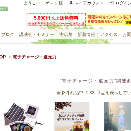
ようこそ、 ゲスト 様
マイアカウント
ログイ
5,000円
以上
送料無料
※ 送料無料対象外品・メーカー直送品を除
く
ブログ
講演会・セミナー
実店舗
新着情報
アクセス
お
OP
>
電子チャージ・還元力
“電子チャージ・還元力”関連
全 [32] 商品中 [1-32] 商品を表示し