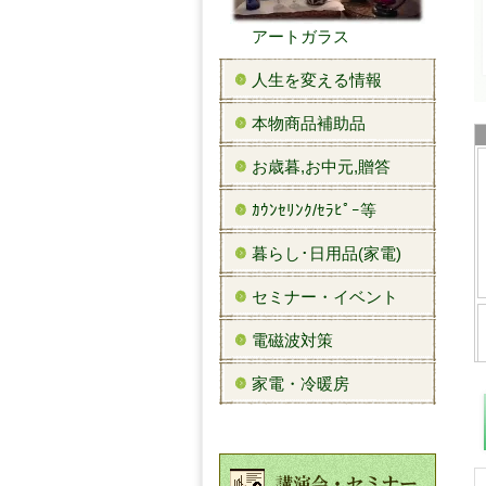
アートガラス
人生を変える情報
本物商品補助品
お歳暮,お中元,贈答
ｶｳﾝｾﾘﾝｸ/ｾﾗﾋﾟｰ等
暮らし･日用品(家電)
セミナー・イベント
電磁波対策
家電・冷暖房