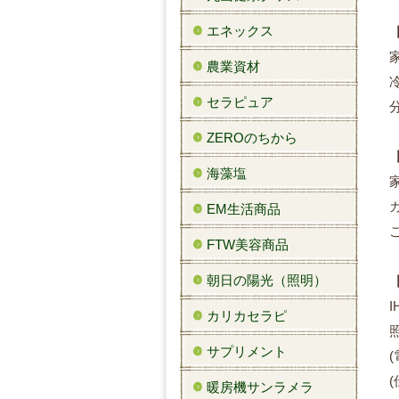
エネックス
農業資材
セラピュア
ZEROのちから
海藻塩
EM生活商品
FTW美容商品
朝日の陽光（照明）
カリカセラピ
サプリメント
暖房機サンラメラ