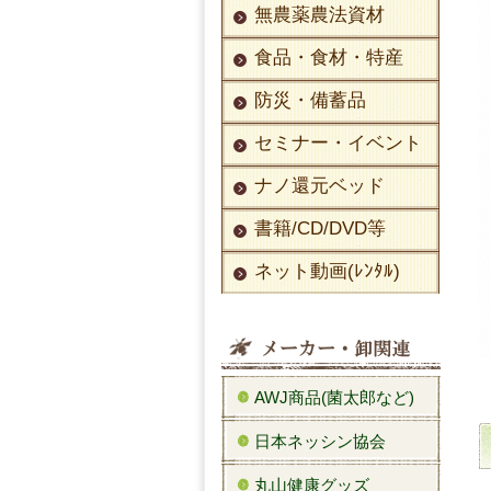
無農薬農法資材
食品・食材・特産
防災・備蓄品
セミナー・イベント
ナノ還元ベッド
書籍/CD/DVD等
ネット動画(ﾚﾝﾀﾙ)
AWJ商品(菌太郎など)
日本ネッシン協会
丸山健康グッズ