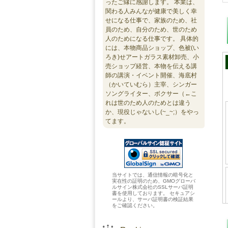
ったご縁に感謝します。 本業は、
関わる人みんなが健康で美しく幸
せになる仕事で、家族のため、社
員のため、自分のため、世のため
人のためになる仕事です。 具体的
には、本物商品ショップ、色被(い
ろき)せアートガラス素材卸売、小
売ショップ経営、本物を伝える講
師の講演・イベント開催、海底村
（かいていむら）主宰、シンガー
ソングライター、ボクサー（←こ
れは世のため人のためとは違う
か、現役じゃないし(~_~;）をやっ
てます。
当サイトでは、通信情報の暗号化と
実在性の証明のため、GMOグローバ
ルサイン株式会社のSSLサーバ証明
書を使用しております。 セキュアシ
ールより、サーバ証明書の検証結果
をご確認ください。