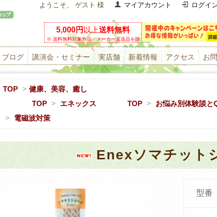
ようこそ、 ゲスト 様
マイアカウント
ログイ
5,000円
以上
送料無料
※ 送料無料対象外品・メーカー直送品を除
く
ブログ
講演会・セミナー
実店舗
新着情報
アクセス
お
TOP
>
健康、美容、癒し
TOP
>
エネックス
TOP
>
お悩み別体験談とQ
>
電磁波対策
Enexソマチット
型番