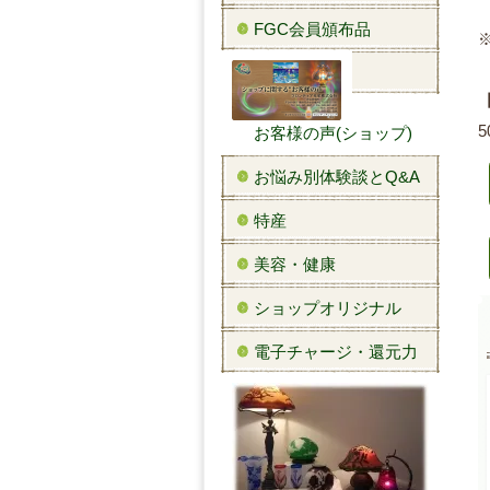
FGC会員頒布品
5
お客様の声(ショップ)
お悩み別体験談とQ&A
特産
美容・健康
ショップオリジナル
電子チャージ・還元力