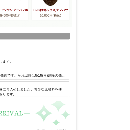
ゼンケン アーバンホ
Enex(エネックス)ナノパウ
49,500円(税込)
10,800円(税込)
ットRH-3000
ダー還元水・ソマチッド