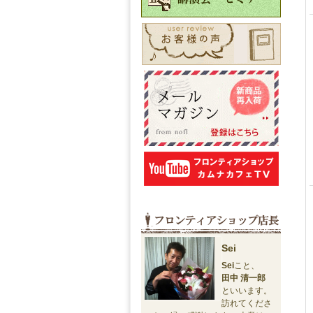
Sei
Sei
こと、
田中 清一郎
といいます。
訪れてくださ