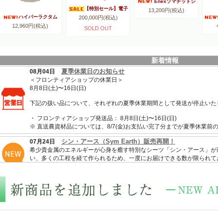
Enexソマチットシ
【特別セール】電子
13,200円(税込)
ール
ハイパーラクタム
200,000円(税込)
水生成器 電吉バンバン
12,960円(税込)
NEX(ネックス)
【キャンペーン】
SOLD OUT