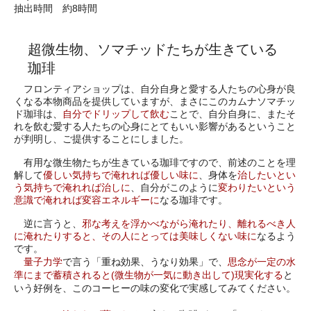
抽出時間 約8時間
超微生物、ソマチッドたちが生きている
珈琲
フロンティアショップは、自分自身と愛する人たちの心身が良
くなる本物商品を提供していますが、まさにこのカムナソマチッ
ド珈琲は、
自分でドリップして飲む
ことで、自分自身に、またそ
れを飲む愛する人たちの心身にとてもいい影響があるということ
が判明し、ご提供することにしました。
有用な微生物たちが生きている珈琲ですので、前述のことを理
解して
優しい気持ちで淹れれば優しい味に
、身体を
治したいとい
う気持ちで淹れれば治しに
、自分がこのように
変わりたいという
意識で淹れれば変容エネルギーに
なる珈琲です。
逆に言うと、
邪な考えを浮かべながら淹れたり、離れるべき人
に淹れたりすると、その人にとっては美味しくない味に
なるよう
です。
量子力学
で言う「重ね効果、うなり効果」で、
思念が一定の水
準にまで蓄積されると(微生物が一気に動き出して)現実化する
と
いう好例を、このコーヒーの味の変化で実感してみてください。