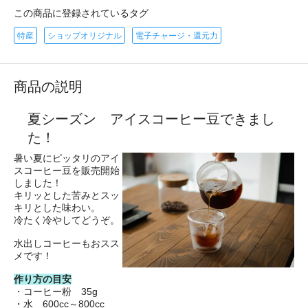
この商品に登録されているタグ
特産
ショップオリジナル
電子チャージ・還元力
商品の説明
夏シーズン アイスコーヒー豆できまし
た！
暑い夏にピッタリのアイ
スコーヒー豆を販売開始
しました！
キリッとした苦みとスッ
キリとした味わい。
冷たく冷やしてどうぞ。
水出しコーヒーもおスス
メです！
作り方の目安
・コーヒー粉 35g
・水 600cc～800cc