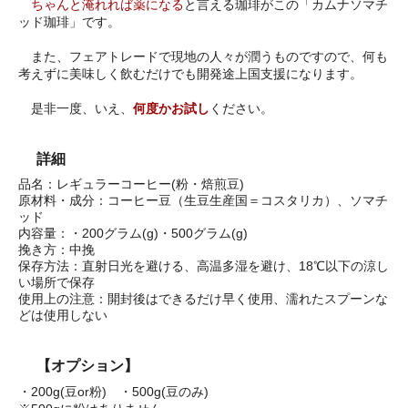
ちゃんと淹れれば薬になる
と言える珈琲がこの「カムナソマチ
ッド珈琲」です。
また、フェアトレードで現地の人々が潤うものですので、何も
考えずに美味しく飲むだけでも開発途上国支援になります。
是非一度、いえ、
何度かお試し
ください。
詳細
品名：レギュラーコーヒー(粉・焙煎豆)
原材料・成分：コーヒー豆（生豆生産国＝コスタリカ）、ソマチ
ッド
内容量：・200グラム(g)・500グラム(g)
挽き方：中挽
保存方法：直射日光を避ける、高温多湿を避け、18℃以下の涼し
い場所で保存
使用上の注意：開封後はできるだけ早く使用、濡れたスプーンな
どは使用しない
【オプション】
・200g(豆or粉) ・500g(豆のみ)