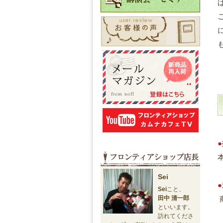
Sei
Sei
こと、
田中 清一郎
といいます。
訪れてくださ