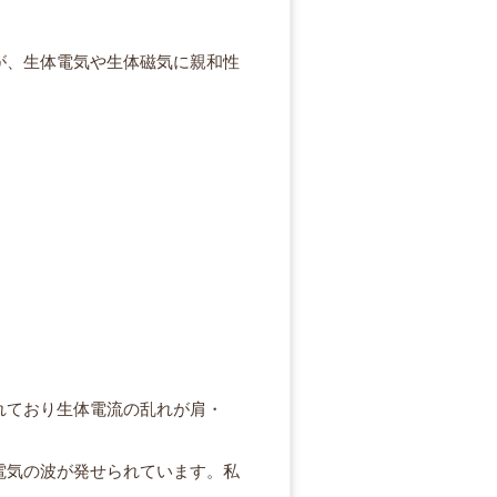
。
が、生体電気や生体磁気に親和性
れており生体電流の乱れが肩・
電気の波が発せられています。私