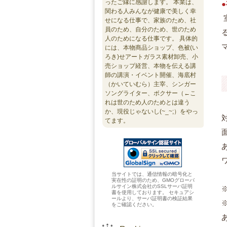
ったご縁に感謝します。 本業は、
関わる人みんなが健康で美しく幸
せになる仕事で、家族のため、社
員のため、自分のため、世のため
人のためになる仕事です。 具体的
には、本物商品ショップ、色被(い
ろき)せアートガラス素材卸売、小
売ショップ経営、本物を伝える講
師の講演・イベント開催、海底村
（かいていむら）主宰、シンガー
ソングライター、ボクサー（←こ
れは世のため人のためとは違う
か、現役じゃないし(~_~;）をやっ
てます。
当サイトでは、通信情報の暗号化と
実在性の証明のため、GMOグローバ
ルサイン株式会社のSSLサーバ証明
書を使用しております。 セキュアシ
ールより、サーバ証明書の検証結果
をご確認ください。