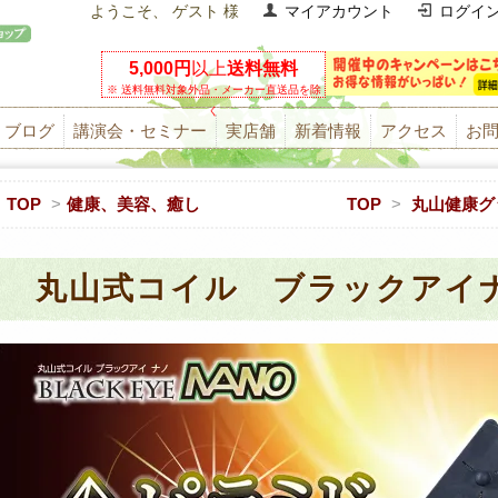
ようこそ、 ゲスト 様
マイアカウント
ログイ
5,000円
以上
送料無料
※ 送料無料対象外品・メーカー直送品を除
く
ブログ
講演会・セミナー
実店舗
新着情報
アクセス
お
TOP
>
健康、美容、癒し
TOP
>
丸山健康グ
丸山式コイル ブラックアイ