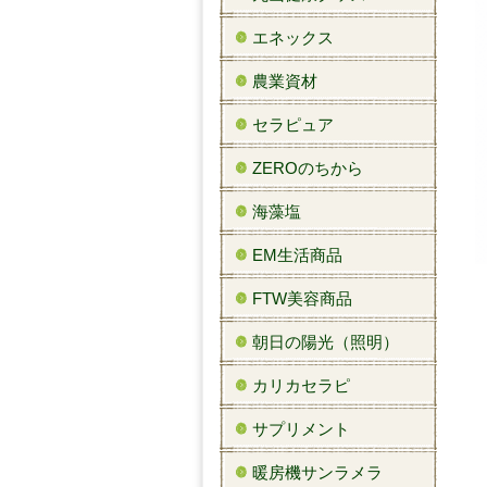
エネックス
農業資材
セラピュア
ZEROのちから
海藻塩
EM生活商品
FTW美容商品
朝日の陽光（照明）
カリカセラピ
サプリメント
暖房機サンラメラ