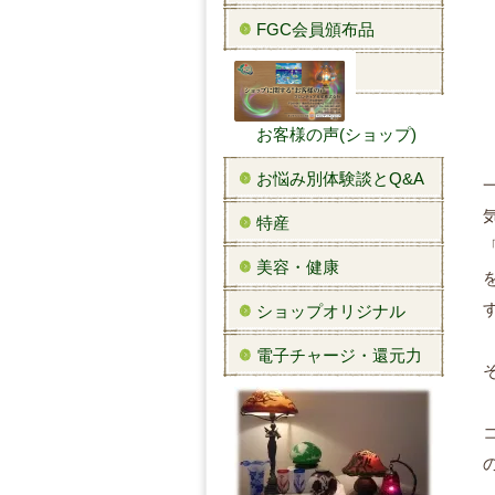
FGC会員頒布品
お客様の声(ショップ)
お悩み別体験談とQ&A
特産
美容・健康
ショップオリジナル
電子チャージ・還元力