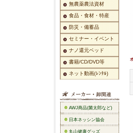
無農薬農法資材
食品・食材・特産
防災・備蓄品
セミナー・イベント
ナノ還元ベッド
書籍/CD/DVD等
ネット動画(ﾚﾝﾀﾙ)
AWJ商品(菌太郎など)
日本ネッシン協会
丸山健康グッズ