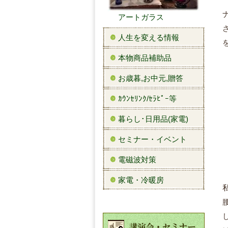
アートガラス
人生を変える情報
本物商品補助品
お歳暮,お中元,贈答
ｶｳﾝｾﾘﾝｸ/ｾﾗﾋﾟｰ等
暮らし･日用品(家電)
セミナー・イベント
電磁波対策
家電・冷暖房