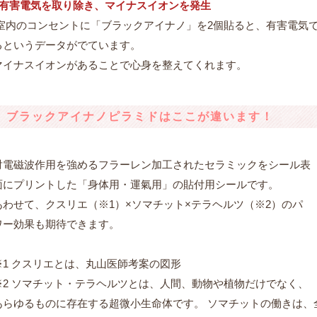
●有害電気を取り除き、マイナスイオンを発生
室内のコンセントに「ブラックアイナノ」を2個貼ると、有害電気
るというデータがでています。
マイナスイオンがあることで心身を整えてくれます。
ブラックアイナノピラミドはここが違います！
対電磁波作用を強めるフラーレン加工されたセラミックをシール表
面にプリントした「身体用・運氣用」の貼付用シールです。
あわせて、クスリエ（※1）×ソマチット×テラヘルツ（※2）のパ
ワー効果も期待できます。
※1 クスリエとは、丸山医師考案の図形
※2 ソマチット・テラヘルツとは、人間、動物や植物だけでなく、
あらゆるものに存在する超微小生命体です。 ソマチットの働きは、