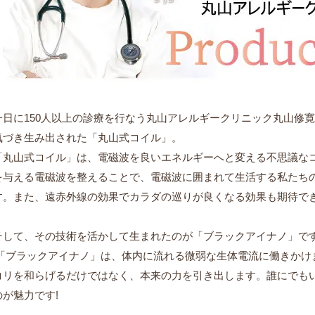
一日に150人以上の診療を行なう丸山アレルギークリニック丸山修寛(
気づき生み出された「丸山式コイル」。
「丸山式コイル」は、電磁波を良いエネルギーへと変える不思議な
を与える電磁波を整えることで、電磁波に囲まれて生活する私たち
す。また、遠赤外線の効果でカラダの巡りが良くなる効果も期待で
そして、その技術を活かして生まれたのが「ブラックアイナノ」で
「ブラックアイナノ」は、体内に流れる微弱な生体電流に働きかけ
コリを和らげるだけではなく、本来の力を引き出します。誰にでも
のが魅力です!