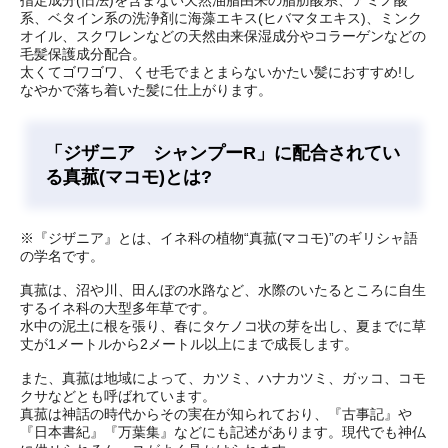
指定成分(旧法)を含まない天然油脂由来の脂肪酸系、アミノ酸
系、ベタイン系の洗浄剤に海藻エキス(ヒバマタエキス)、ミンク
オイル、スクワレンなどの天然由来保湿成分やコラーゲンなどの
毛髪保護成分配合。
太くてゴワゴワ、くせ毛でまとまらないかたい髪におすすめ!し
なやかで落ち着いた髪に仕上がります。
「ジザニア シャンプーR」に配合されてい
る真菰(マコモ)とは?
※『ジザニア』とは、イネ科の植物“真菰(マコモ)”のギリシャ語
の学名です。
真菰は、沼や川、田んぼの水路など、水際のいたるところに自生
するイネ科の大型多年草です。
水中の泥土に根を張り、春にタケノコ状の芽を出し、夏までに草
丈が1メートルから2メートル以上にまで成長します。
また、真菰は地域によって、カツミ、ハナカツミ、ガッコ、コモ
クサなどとも呼ばれています。
真菰は神話の時代からその実在が知られており、『古事記』や
『日本書紀』『万葉集』などにも記述があります。現代でも神仏