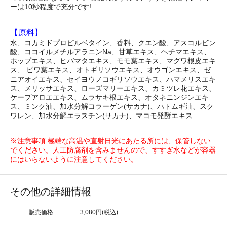
ーは10秒程度で充分です!
【原料】
水、コカミドプロピルベタイン、香料、クエン酸、アスコルビン
酸、ココイルメチルアラニンNa、甘草エキス、ヘチマエキス、
ホップエキス、ヒバマタエキス、モモ葉エキス、マグワ根皮エキ
ス、 ビワ葉エキス、オトギリソウエキス、オウゴンエキス、ゼ
ニアオイエキス、セイヨウノコギリソウエキス、ハマメリスエキ
ス、メリッサエキス、ローズマリーエキス、カミツレ花エキス、
ケープアロエエキス、ムラサキ根エキス、オタネニンジンエキ
ス、ミンク油、加水分解コラーゲン(サカナ)、ハトムギ油、スク
ワレン、加水分解エラスチン(サカナ)、マコモ発酵エキス
※注意事項:極端な高温や直射日光にあたる所には、保管しない
でください。人工防腐剤を含みませんので、すすぎ水などが容器
にはいらないように注意してください。
その他の詳細情報
販売価格
3,080円(税込)