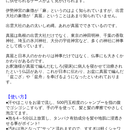
に供せられるケースがよく見かけられます。
伊勢神宮の象徴が「麻」というのはよく知られていますが、出雲
大社の象徴が「真菰」ということはあまり知られていません。
出雲大社のあの太いしめ縄。あれが真菰でできているのです。
真菰は島根の出雲大社だけでなく、東京の神田明神、千葉の香取
神社、埼玉の氷川神社、大分の宇佐神宮など、多くの神社に神事
として残っています。
真菰と日本人のかかわりは神事だけではなく、仏事にも大きくか
かわりがあるのです。
お釈迦様が真菰で編んだむしろ(寝床)に病人を寝かせて治療され
たという仏話があり、これが日本に伝わり、お盆に真菰で編んだ
「盆ござ」や「盆舟」を奉げるようになったといわれておりま
す。
【使い方】
●汗やほこりをお湯で流し、500円玉程度のシャンプーを指の腹
でゴシゴシこすらず、手の平を使って、髪と髪の摩擦でやさしく
泡立てます。
●泡を4～5分以上放置し、タンパク有効成分を髪や地肌に浸透さ
せる事がポイント!
●汚れは泡となって“サッ”と流れますので、すすぎは軽くシャワ