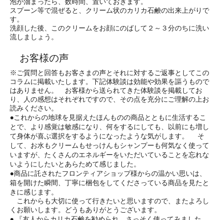
泡が溜まったら、数時間、置いておきます。
スプーン等で混ぜると、クリーム状のカリカ石鹸の出来上がりで
す。
洗顔した後、このクリームをお顔にのばして２～３分のちに洗い
流しましょう。
お客様の声
※ご質問と回答もお客さまの声とそれに対するご返事としてこの
コラムに掲載いたします。下記体験談は効能や効果を謳うもので
はありません。 お客様から送られてきた体験談を掲載してお
り、人の感想はそれぞれですので、その点を充分にご理解の上お
読みください。
●これからの地球を見据えたほんものの商品とともに生活するこ
とで、より感覚は敏感になり、何をするにしても、以前にも増し
て身体が喜ぶ選択をするようになったような気がします。 そ
して、お水もクリームもせっけんもシャンプーも何気なく使って
いますが、たくさんのエネルギーをいただいていることを忘れな
いようにしたいとあらためて感じました。
●商品に託されたフロンティアショップ様からの温かい思いは、
箱を開けた瞬間、丁寧に梱包をしてくださっている商品を見たと
きに感じます。
これからも大切に使って行きたいと思いますので、またよろし
くお願いします。どうもありがとうございます。
● 『友人からカリカ石鹸を勧められ、さっそく使ってみました。