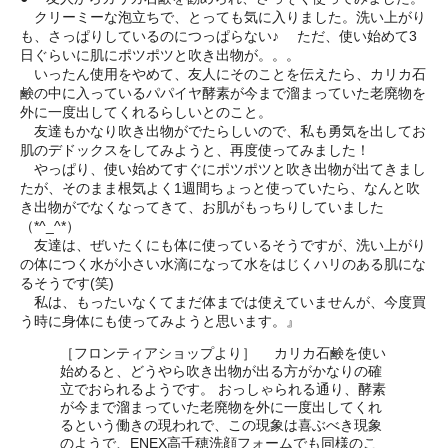
クリーミーな泡立ちで、とっても気に入りました。洗い上がり
も、さっぱりしているのにつっぱらない♪ ただ、使い始めて3
日ぐらいに肌にポツポツと吹き出物が。。。
いったん使用をやめて、友人にそのことを伝えたら、カリカ石
鹸の中に入っているパパイヤ酵素が今まで溜まっていた老廃物を
外に一度出してくれるらしいとのこと。
友達もかなり吹き出物がでたらしいので、私も勇気を出してお
肌のデドックスをしてみようと、再度使ってみました！
やっぱり、使い始めてすぐにポツポツと吹き出物が出てきまし
たが、そのまま根気よく1週間ちょっと使っていたら、なんと吹
き出物がでなくなってきて、お肌がもっちりしていました
（*^_^*）
友達は、ぜいたくにも体に使っているそうですが、洗い上がり
の体につく水が小さい水滴になって水をはじくハリのある肌にな
るそうです(笑)
私は、もったいなくてまだ体までは使えていませんが、今度買
う時に身体にも使ってみようと思います。』
［フロンティアショップより］ カリカ石鹸を使い
始めると、どうやら吹き出物が出る方がかなりの確
立でおられるようです。 おっしゃられる通り、酵素
が今まで溜まっていた老廃物を外に一度出してくれ
るという働きの現われで、この現象は喜ぶべき現象
のようで、ENEX高千穂洗顔フォームでも同様のこ