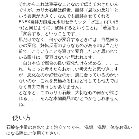
それからこれは重要なことなので伝えておきたいん
ですが、カリカ石鹸は酵素、醗酵（腐敗の反対）と
いう要素が大きく、なんでも醗酵させてくれる
ENEX発酵万能還元水用セラミック「水宝」(すいほ
う)と同じように、醗酵するということは「若返る」
「変容する」ということです。
肌だけでなく、何かが変容するときには、当然何ら
かの変化、好転反応のようなものがあるのは当たり
前で、こういうことを避けて変容したいと思われて
いる限りは、変容はないと思われます。
自分本位で都合の良い変化だけを求める、、、こ
れ、ちょっと考えたらおかしい考えだと気づきます
が、悪化なのか好転なのか、肌に合っているのかい
ないのか、これを見極める目はどうしても他力では
なく自力で養うしかありません。
となると、このカリカ石鹸、大切な心の何かが試さ
れる、、、そんな本物商品のひとつかもしれません
ね。
使い方
石鹸を少量のお水でよく泡立ててから、洗顔、洗髪、体をお洗い
になる際にご使用ください。