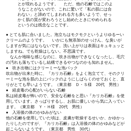
とが現れるようです。 ただ、他の石鹸ではこのよ
うなことがないので、これに驚いて「私の肌には合
わない」と諦めてしまわれる方も多いようで、せっ
かく肌の質が変わろうとし始めたときにやめられる
というのは残念なことです。
● とても肌に合いました。泡立ちはモクモクというよりゆるーい
クリームのようです。 いかにも無添加のせっけん、な臭いが
しますが気にはならないです。洗い上がりは表面はキュキュッと
しますね。でも乾燥はしない。不思議です。
なんか地味な感じなのに、吹き出物ができなくなったし、毛穴
の汚れも落ちているし結構できるやつなのかも知れません。
● 吹き出物にはクリーミーな泡パック
吹出物が出来た時に、『カリカ石鹸』をよく泡立てて、そのクリ
ーミーな泡を肌の上にパックのようにしばらくのせておくと、直
りがとても早いようです。（東京都 Ｄ・Ｓ様 20代 男性）
● 経皮毒の心配がいらない石鹸
私は経皮毒が怖いので、安全な石鹸をと思い『カリカ石鹸』を使
用しています。さっぱりするし、お肌に優しいから気に入ってい
ます。（東京都 Ｙ・Ｈ様 20代 男性）
● 入浴後の体のかゆみがない
他の石鹸を使用していた頃は、皮膚が乾燥するせいか、かゆかっ
たりしたのですが、『カリカ石鹸』は入浴後の体のかゆみなどが
起こらないようです。（東京都 男性 30代）