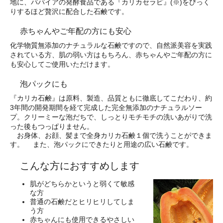
地に、パパイアの発酵食品である『カリカセラピ』(※)をびっく
りするほど贅沢に配合した石鹸です。
赤ちゃんやご年配の方にも安心
化学物質無添加のナチュラルな石鹸ですので、自然派美容を実践
されている方、肌の弱い方はもちろん、赤ちゃんやご年配の方に
も安心してご使用いただけます。
泡パックにも
『カリカ石鹸』は原料、製造、品質ともに徹底してこだわり、約
3年間の開発期間を経て完成した完全無添加のナチュラルソー
プ。クリーミーな泡だちで、しっとりモチモチの洗いあがりで洗
った後もつっぱりません。
お身体、お顔、髪まで全身カリカ石鹸１個で洗うことができま
す。 また、泡パックにできたりと用途の広い石鹸です。
こんな方におすすめします
肌がどちらかというと弱くて敏感
な方
普通の石鹸だとヒリヒリしてしま
う方
赤ちゃんにも使用できるやさしい