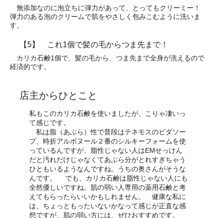
無添加なのに泡立ちに弾力があって、とってもクリーミー！
弾力のある泡のクリームで肌をやさしく包みこむように洗いま
す。
【5】 これ1個で髪の毛からつま先まで！
カリカ石鹸1個で、髪の毛から、つま先まで全身が洗えるので
経済的です。
店主からひとこと
私もこのカリカ石鹸を使いましたが、こりゃ凄いっ
て感じです。
私は脂（あぶら）性で普段はテネモスのビダソー
プ、時折アルボヌール２番のシルキーフォームを使
っているんですが、脂性じゃない人はEMせっけん
だと汚れだけじゃなくてあぶら分がとれすぎちゃう
ひともいるようなんですね。うちの奥さんがそうな
んです。 でも、カリカ石鹸は脂性じゃない人にも
全然優しいですね。肌の弱い人専用の薬用石鹸と考
えてもらったらいいかもしれません。 健康な私に
は、ちょっともったいないかなって感じが正直な感
想ですが、肌の弱い方には、ぜひおすすめです。