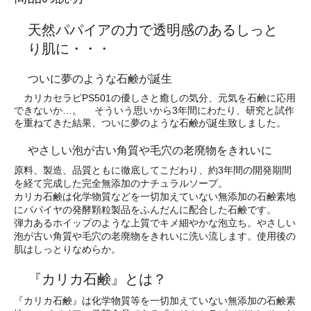
天然パパイアの力で透明感のあるしっと
り肌に・・・
ついに夢のような石鹸が誕生
カリカセラピPS501の優しさと癒しの気分、元気を石鹸に応用
できないか…。 そういう思いから3年間にわたり、研究と試作
を重ねてきた結果、ついに夢のような石鹸が誕生致しました。
やさしい泡が古い角質や毛穴の老廃物をきれいに
原料、製造、品質ともに徹底してこだわり、約3年間の開発期間
を経て完成した完全無添加のナチュラルソープ。
カリカ石鹸は化学物質などを一切加えていない無添加の石鹸素地
にパパイヤの発酵顆粒製品をふんだんに配合した石鹸です。
弾力あるホイップのような上質でキメ細やかな泡立ち。やさしい
泡が古い角質や毛穴の老廃物をきれいに洗い流します。使用後の
肌はしっとりなめらか。
『カリカ石鹸』とは？
『カリカ石鹸』は化学物質等を一切加えていない無添加の石鹸素