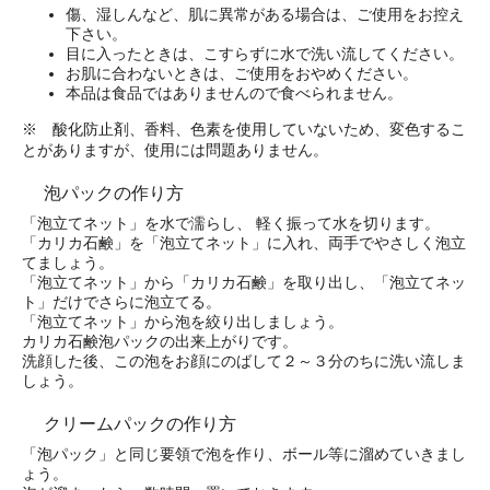
傷、湿しんなど、肌に異常がある場合は、ご使用をお控え
下さい。
目に入ったときは、こすらずに水で洗い流してください。
お肌に合わないときは、ご使用をおやめください。
本品は食品ではありませんので食べられません。
※ 酸化防止剤、香料、色素を使用していないため、変色するこ
とがありますが、使用には問題ありません。
泡パックの作り方
「泡立てネット」を水で濡らし、 軽く振って水を切ります。
「カリカ石鹸」を「泡立てネット」に入れ、両手でやさしく泡立
てましょう。
「泡立てネット」から「カリカ石鹸」を取り出し、「泡立てネッ
ト」だけでさらに泡立てる。
「泡立てネット」から泡を絞り出しましょう。
カリカ石鹸泡パックの出来上がりです。
洗顔した後、この泡をお顔にのばして２～３分のちに洗い流しま
しょう。
クリームパックの作り方
「泡パック」と同じ要領で泡を作り、ボール等に溜めていきまし
ょう。