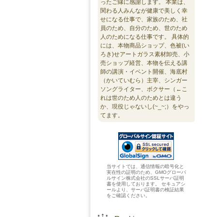
ったご縁に感謝します。 本業は、
関わる人みんなが健康で美しく幸
せになる仕事で、家族のため、社
員のため、自分のため、世のため
人のためになる仕事です。 具体的
には、本物商品ショップ、色被(い
ろき)せアートガラス素材卸売、小
売ショップ経営、本物を伝える講
師の講演・イベント開催、海底村
（かいていむら）主宰、シンガー
ソングライター、ボクサー（←こ
れは世のため人のためとは違う
か、現役じゃないし(~_~;）をやっ
てます。
当サイトでは、通信情報の暗号化と
実在性の証明のため、GMOグローバ
ルサイン株式会社のSSLサーバ証明
書を使用しております。 セキュアシ
ールより、サーバ証明書の検証結果
をご確認ください。