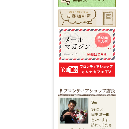
Sei
Sei
こと、
田中 清一郎
といいます。
訪れてくださ