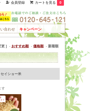
ン
会員登録
カートを見る
0
問い合わせ
キャンペーン
更 ]
-
おすすめ順
-
価格順
-
新着順
:
セイショー米
ます