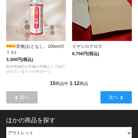
音無(おとなし、100mlボ
イヤシロクロス
トル)
8,756円(税込)
3,300円(税込)
舩井幸雄氏が究極の本物として紹介
されている５つの中の一つ
15
1
12
商品中
-
商品
前へ
次へ
ほかの商品を探す