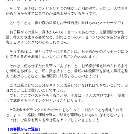
そして、お子様と言えどもひとつの独立した別の魂で、人間は一人で歩き
始めた頃からすでに自立心が出来上がっているそうです。
ということは、鼻や喉の症状もお子様自身に向けられたメッセージです。
お子様がその意味、身体からのメッセージであるのか、生活習慣や食生
活、考え方や生きる姿勢など、別のことへのメッセージなのかを自分自身で
考えるタイミングなのかもしれません。
そうであれば、親として第一にすることは、お子様がそのメッセージにつ
いて考えるのを邪魔しないようにすることかと思います。
それは、何もせずただ見守ってあげること、お子様が考え始められるよう
な情報をあげること、逆に突き放すこと、前述の本物商品を揃えて環境を整
えてあげることなど、臨機応変に対応することのようです。
これは親としては自分がキチンと成長していなければできないことで、自
分のこと以上に難しいことですよね。
でも、ここでベストを考えることが、今度は○○さんの学びであり、変化
して成長するタイミングだということになます。
MC純金水デラックスのサポートをもらって、上記のことを考えられるこ
とによって、格段に理解が進んで結果が素晴らしいものになると思います。
では、ご自身も周りも幸せ度をアップしていきましょう。
［お客様からの返信］