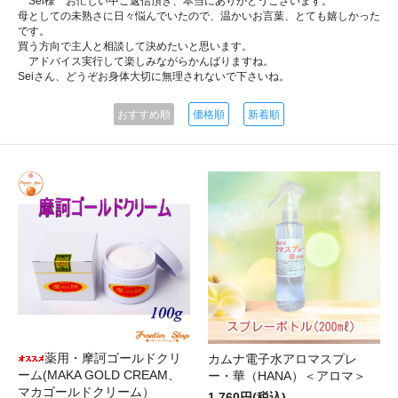
Sei様 お忙しい中ご返信頂き、本当にありがとうございます。
母としての未熟さに日々悩んでいたので、温かいお言葉、とても嬉しかった
です。
買う方向で主人と相談して決めたいと思います。
アドバイス実行して楽しみながらかんばりますね。
Seiさん、どうぞお身体大切に無理されないで下さいね。
おすすめ順
価格順
新着順
薬用・摩訶ゴールドクリ
カムナ電子水アロマスプレ
ーム(MAKA GOLD CREAM、
ー・華（HANA）＜アロマ＞
マカゴールドクリーム）
1,760円(税込)