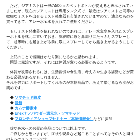
ただ、ジアミストは一般の500mlのペットボトルが使えると表示されてい
ましたが、現在のジアミストは専用タンク式で、最近はジアミストと同等の
微細なミストを出せるミスト発生器も市販されていますので、適当なものを
買ってきて、アレー水宝水を入れてご使用ください。
もしミスト発生器を使われないのであれば、アレー水宝水を入れたスプレ
ーボトルを枕元に置いておき、就寝時に喉と鼻周りにたっぷりスプレーし
て、起床時にも起き上がる前に喉にスプレーしてから起き上がるようにして
ください。
上記のことで当面はかなり楽になるかと思われます。
問題は完治ですが、それには体質が変わる必要があるようです。
体質が改善されるには、生活習慣や食生活、考え方や生きる姿勢などが変
わる必要があるかもしれません。
それを強力にサポートしてくれるのが本物商品で、あえて挙げるなら次がお
奨めです。
◆
ソマチッド陳皮
◆
音無
◆
カムナ酵素水
◆
Enexナノパウダー還元水・ソマチッド
◆
フロンティアショップセミナー（本物情報会）
などに参加
咳や鼻水へのお奨め商品については以上です。
ご存じかと思いますが、症状や現象など起こることすべてはその人と周り
の人へのメッセージです。