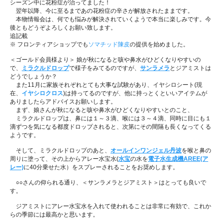
シーズン中に花粉症が治ってました！
翌年以降、今に至るまであの花粉症の辛さが解放されたままです。
本物情報会は、何でも悩みが解決されていくようで本当に楽しみです。今
後ともどうぞよろしくお願い致します。
追記載
※ フロンティアショップでも
ソマチッド陳皮
の提供を始めました。
＜ゴールド会員様より＞ 娘が秋になると咳や鼻水がひどくなりやすいの
で、
ミラクルドロップ
で様子をみてるのですが、
サンラメラ
とジアミストは
どうでしょうか？
また11月に家族それぞれとても大事な試験があり、イヤシロシート(現
在、
イヤシロクロス
)は持ってるのですが、他に持っとくといいアイテムが
ありましたらアドバイスお願いします。
まず、娘さんが秋になると咳や鼻水がひどくなりやすいとのこと、
ミラクルドロップは、鼻には１～３滴、喉には３～４滴、同時に目にも１
滴ずつを気になる都度ドロップされると、次第にその間隔も長くなってくる
ようです。
そして、ミラクルドロップのあと、
オールインワンジェル丹波
を喉と鼻の
周りに塗って、その上からアレー水宝水(
水宝
の水を
電子水生成機AREE(ア
レー)
に40分乗せた水）をスプレーされることをお奨めします。
○○さんの仰られる通り、＜サンラメラとジアミスト＞はとっても良いで
す。
ジアミストにアレー水宝水を入れて使われることは非常に有効で、これか
らの季節には最高かと思います。