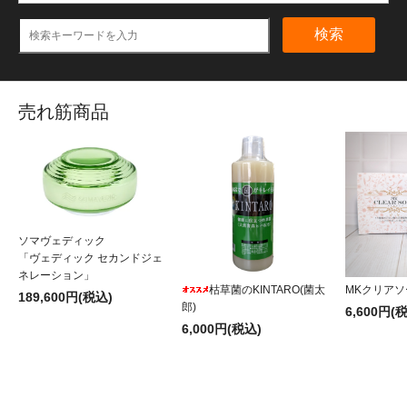
検索
売れ筋商品
ソマヴェディック
「ヴェディック セカンドジェ
ネレーション」
枯草菌のKINTARO(菌太
MKクリアソ
189,600円(税込)
郎)
6,600円(
6,000円(税込)