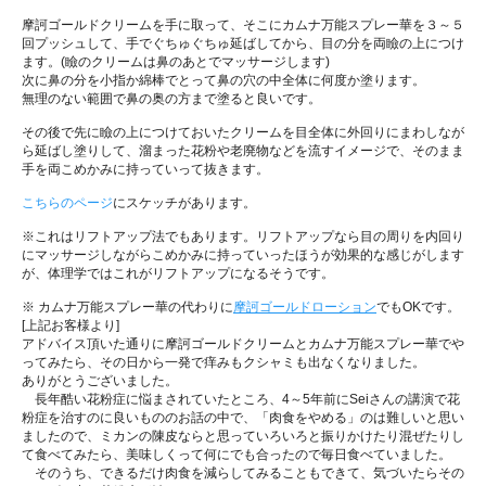
摩訶ゴールドクリームを手に取って、そこにカムナ万能スプレー華を３～５
回プッシュして、手でぐちゅぐちゅ延ばしてから、目の分を両瞼の上につけ
ます。(瞼のクリームは鼻のあとでマッサージします)
次に鼻の分を小指か綿棒でとって鼻の穴の中全体に何度か塗ります。
無理のない範囲で鼻の奥の方まで塗ると良いです。
その後で先に瞼の上につけておいたクリームを目全体に外回りにまわしなが
ら延ばし塗りして、溜まった花粉や老廃物などを流すイメージで、そのまま
手を両こめかみに持っていって抜きます。
こちらのページ
にスケッチがあります。
※これはリフトアップ法でもあります。リフトアップなら目の周りを内回り
にマッサージしながらこめかみに持っていったほうが効果的な感じがします
が、体理学ではこれがリフトアップになるそうです。
※ カムナ万能スプレー華の代わりに
摩訶ゴールドローション
でもOKです。
[上記お客様より]
アドバイス頂いた通りに摩訶ゴールドクリームとカムナ万能スプレー華でや
ってみたら、その日から一発で痒みもクシャミも出なくなりました。
ありがとうございました。
長年酷い花粉症に悩まされていたところ、4～5年前にSeiさんの講演で花
粉症を治すのに良いもののお話の中で、「肉食をやめる」のは難しいと思い
ましたので、ミカンの陳皮ならと思っていろいろと振りかけたり混ぜたりし
て食べてみたら、美味しくって何にでも合ったので毎日食べていました。
そのうち、できるだけ肉食を減らしてみることもできて、気づいたらその