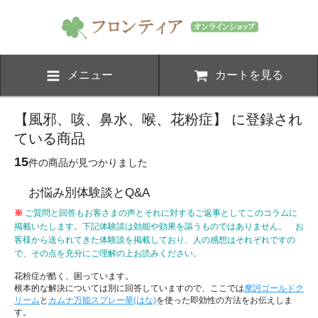
メニュー
カートを見る
【風邪、咳、鼻水、喉、花粉症】 に登録され
ている商品
15
件の商品が見つかりました
お悩み別体験談とQ&A
※
ご質問と回答もお客さまの声とそれに対するご返事としてこのコラムに
掲載いたします。下記体験談は効能や効果を謳うものではありません。 お
客様から送られてきた体験談を掲載しており、人の感想はそれぞれですの
で、その点を充分にご理解の上お読みください。
花粉症が酷く、困っています。
根本的な解決については別に回答していますので、ここでは
摩訶ゴールドク
リーム
と
カムナ万能スプレー華(はな)
を使った即効性の方法をお伝えしま
す。